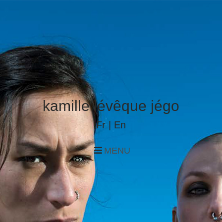
kamille lévêque jégo
Fr
|
En
MENU